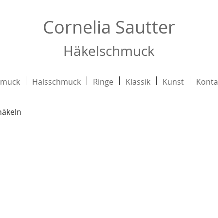
Cornelia Sautter
Häkelschmuck
hmuck
Halsschmuck
Ringe
Klassik
Kunst
Kont
häkeln